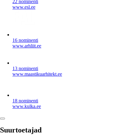
22 nominenti
www.esl.ee
16 nominenti
www.arhliit.ee
13 nominenti
www.maastikuarhitekt.ee
18 nominenti
www.kulka.ee
Suurtoetajad