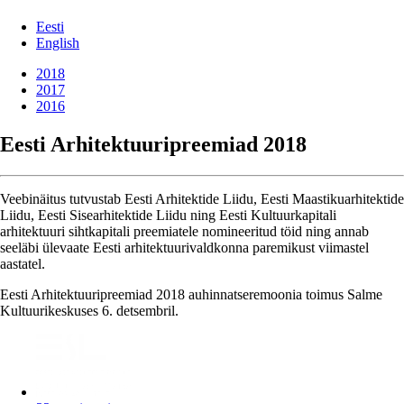
Eesti
English
2018
2017
2016
Eesti Arhitektuuripreemiad 2018
Veebinäitus tutvustab Eesti Arhitektide Liidu, Eesti Maastikuarhitektide
Liidu, Eesti Sisearhitektide Liidu ning Eesti Kultuurkapitali
arhitektuuri sihtkapitali preemiatele nomineeritud töid ning annab
seeläbi ülevaate Eesti arhitektuurivaldkonna paremikust viimastel
aastatel.
Eesti Arhitektuuripreemiad 2018 auhinnatseremoonia toimus Salme
Kultuurikeskuses 6. detsembril.