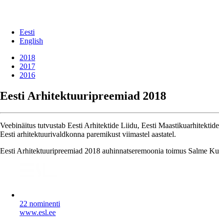
Eesti
English
2018
2017
2016
Eesti Arhitektuuripreemiad 2018
Veebinäitus tutvustab Eesti Arhitektide Liidu, Eesti Maastikuarhitektide
Eesti arhitektuurivaldkonna paremikust viimastel aastatel.
Eesti Arhitektuuripreemiad 2018 auhinnatseremoonia toimus Salme Kul
22 nominenti
www.esl.ee