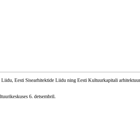
 Liidu, Eesti Sisearhitektide Liidu ning Eesti Kultuurkapitali arhitektuu
tuurikeskuses 6. detsembril.