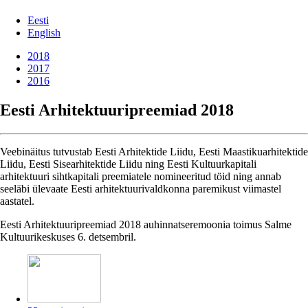
Eesti
English
2018
2017
2016
Eesti Arhitektuuripreemiad 2018
Veebinäitus tutvustab Eesti Arhitektide Liidu, Eesti Maastikuarhitektide
Liidu, Eesti Sisearhitektide Liidu ning Eesti Kultuurkapitali
arhitektuuri sihtkapitali preemiatele nomineeritud töid ning annab
seeläbi ülevaate Eesti arhitektuurivaldkonna paremikust viimastel
aastatel.
Eesti Arhitektuuripreemiad 2018 auhinnatseremoonia toimus Salme
Kultuurikeskuses 6. detsembril.